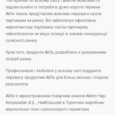
108 країнах по всьому світу і маючи можливість
задовольнити їх потреби в дуже короткі терміни.
Akfix також представляє важливі переваги своїм
партнерам на ринку. Він забезпечує ефективну
маркетингову підтримку своїм партнерам,
забезпечуючи їм міцні позиції в умовах конкуренції
сучасного ринку.
Крім того, продукти Akfix, розроблені з урахуванням
потреб ринку.
Професіонали і любителі у всьому світі віддають
перевагу продуктам Akfix для більш якісних і плідних
результатів.
Akfix є зареєстрованим товарним знаком Akkim Yapı
Kimyasalları A.Ş. , Найбільший в Туреччині виробник
аерозольної піни і силіконового герметика.