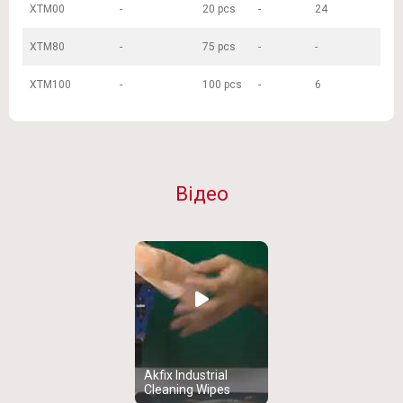
XTM00
-
20 pcs
-
24
XTM80
-
75 pcs
-
-
XTM100
-
100 pcs
-
6
Відео
Akfix Industrial
Cleaning Wipes